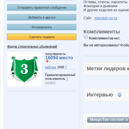
Отливы, откосы, парапеты
Флюгарки и дымники
Отправить приватное сообщение
И другие изделия из оцинк
Добавить в друзья
Сайт :
mikroton-nn.ru
Игнорировать
Комплименты
Сделать подарок
Комплиментов нет.
Вы не авторизованы! Чтоб
Форум строительных объявлений
популярность:
16094 место
-9 ↓
рейтинг
1696
?
Метки лидеров
Привилегированный
пользователь
3
уровня
Интервью
МикроТон состоит в