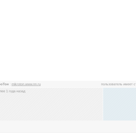
роТон
:
mikroton.www.nn.ru
пользователь имеет 
ее 1 года назад