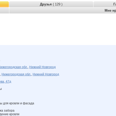
Друзья
( 129 )
Г
Мне н
а
ижегородская обл.
,
Нижний Новгород
,
Нижегородская обл.
,
Нижний Новгород
ва, 47д
ны
ы для кровли и фасада
жа забора
дение кровли