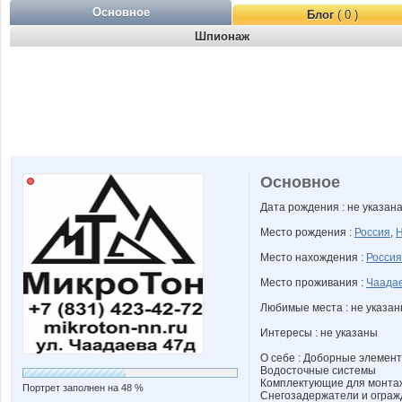
Основное
Блог
( 0 )
Шпионаж
Основное
Дата рождения : не указан
Место рождения :
Россия
,
Н
Место нахождения :
Россия
Место проживания :
Чаадае
Любимые места : не указа
Интересы : не указаны
О себе : Доборные элемент
Водосточные системы
Комплектующие для монта
Портрет заполнен на 48 %
Снегозадержатели и ограж