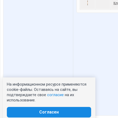
Кл
На информационном ресурсе применяются
Статистика портрета:
cookie-файлы. Оставаясь на сайте, вы
подтверждаете свое
согласие
на их
сейчас просматривают портрет - 0
использование.
зарегистрированные пользователи
посетившие портрет за 7 дней - 0
Согласен